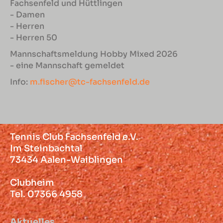
Fachsenfeld und Hüttlingen
- Damen
- Herren
- Herren 50
Mannschaftsmeldung Hobby Mixed 2026
- eine Mannschaft gemeldet
Info:
m.fischer@tc-fachsenfeld.de
Tennis Club Fachsenfeld e.V.
Im Steinbachtal
73434 Aalen-Waiblingen
Clubheim
Tel. 07366 4958
Aktuelles